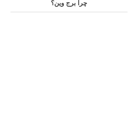
چرا برج وین؟
دانش
تجریه