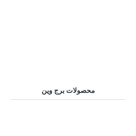
گواهینامه استاندارد ISO 2015-9001 نموده است. این شرکت
با تکیه بر دانش بومی و نیروی انسانی متخصص و متعهد و
استفاده از ماشین الات صنعتی و مدرن، همواره در ساخت و
طراحی دستگاه ها و تجهیزات پزشکی، صنایع ریلی و حمل و
نقل، صنعت نساجی و … پیشرو بوده است.
محصولات برج وین