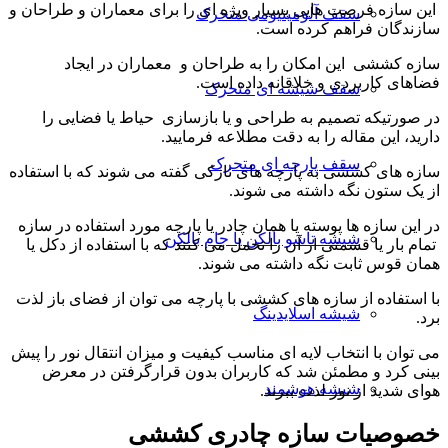
این سازه فرصت هایی بسیار ویژه ای را برای معماران و طراحان و
سقف آلومینیومی متحرک
سازندگان فراهم کرده است.
سازه کششی این امکان را به طراحان و معماران در ایجاد
فضاهای کاربردی و خلاقانه داده است.
سقف شیشه ای متحرک
در صورتیکه تصمیم به طراحی و یا بازسازی حیاط یا فضایی را
دارید، این مقاله را به دقت مطلاعه فرمایید.
سقف پارچه ای متحرک
سازه های کششی به پارچه های نازکی گفته می شوند که با استفاده
از یک ستون نگه داشته می شوند.
در این سازه ها پوسته یا همان چادر یا پارچه مورد استفاده در سازه
شیشه تاشو بالکن یا جام بالکن
تمام بار یا قسمتی از آن را تحمل می کنند که با استفاده از دکل یا
همان قوس ثابت نگه داشته می شوند.
با استفاده از سازه های کششی با پارچه می توان از فضای باز لذت
شیشه اسلایدینگ
برد.
می توان با انتخاب لایه ای مناسب کیفیت و میزان انتقال نور را پیش
بینی کرد و مطمئن شد که کاربران بدون قرارگرفتن در معرض
شیشه هوشمند
هوای شدید از نور لذت ببرند.
خصوصیات سازه چادری کششی