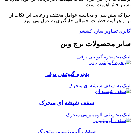
بسیار حائز اهمیت است.
چرا که پیش بینی و محاسبه عوامل مختلف و رعایت این نکات از
بروز هرگونه خطرات احتمالی جلوگیری به عمل می آورد.
گالری تصاویر سازه کششی
سایر محصولات برج وین
لینک به: پنجره گیوتینی برقی
پنجره گیوتینی برقی
لینک به: سقف شیشه ای متحرک
سقف شیشه ای متحرک
لینک به: سقف آلومینیومی متحرک
سقف آلومینیومی متحرک