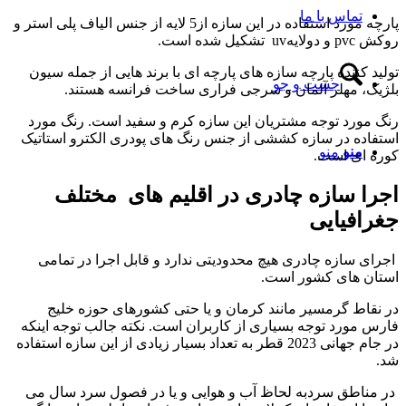
تماس با ما
پارچه مورد استفاده در این سازه از5 لایه از جنس الیاف پلی استر و
روکش pvc و دولایهuv تشکیل شده است.
تولید کننده پارچه سازه های پارچه ای با برند هایی از جمله سیون
جست و جو
بلژیک، مهلر آلمان و سرجی فراری ساخت فرانسه هستند.
رنگ مورد توجه مشتریان این سازه کرم و سفید است. رنگ مورد
استفاده در سازه کششی از جنس رنگ های پودری الکترو استاتیک
منو
منو
کوره ای است.
اجرا سازه چادری در اقلیم های مختلف
جغرافیایی
اجرای سازه چادری هیچ محدودیتی ندارد و قابل اجرا در تمامی
استان های کشور است.
در نقاط گرمسیر مانند کرمان و یا حتی کشورهای حوزه خلیج
فارس مورد توجه بسیاری از کاربران است. نکته جالب توجه اینکه
در جام جهانی 2023 قطر به تعداد بسیار زیادی از این سازه استفاده
شد.
در مناطق سردبه لحاظ آب و هوایی و یا در فصول سرد سال می