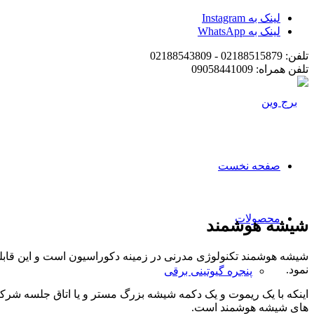
لینک به Instagram
لینک به WhatsApp
تلفن: 02188515879 - 02188543809
تلفن همراه: 09058441009
صفحه نخست
محصولات
شیشه هوشمند
شیشه هوشمند تکنولوژی مدرنی در زمینه دکوراسیون است و این قا
نمود.
پنجره گیوتینی برقی
اینکه با یک ریموت و یک دکمه شیشه بزرگ مستر و یا اتاق جلسه شر
های شیشه هوشمند است.