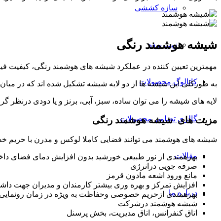
سازه کششی
شیشه
هوشمند
رنگی
زیپ پرده
مهمترین تعیین کننده در عملکرد شیشه های هوشمند رنگی، کیفیت فی
کاتالوگ محصولات
به طورکلی این شیشه ها از دو لایه شیشه تشکیل شده اند که در میا
لایه های شیشه را می توان ساده، سبز، آبی، برنز و یا دودی درنظر گر
گالری تصاویر محصولات
مزیت
های
شیشه
هوشمند
رنگی
شیشه های هوشمند می توانند فضایی کاملا لوکس و مدرن با حریم خصوصی 
مقالات
بهرهمندی از نور طبیعی خورشید بدون افزایش دمای فضای داخ
صرفه جویی درانرژی
مانع ورود اشعه مادون قرمز
افزایش تمرکز و بهره وری بیشتر کارمندان و مدیران جهت دا
درباره ما
بهرهمندی ازحریم خصوصی وحفاظت به ویژه در زمان رونمایی
شیشه هوشمند درشرکت
اتاق کنفرانس، اتاق مدیریت، بخش پرسنل