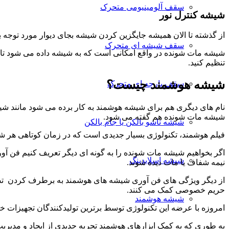
سقف آلومینیومی متحرک
شیشه کنترل نور
از گذشته تا الان همیشه جایگزین کردن شیشه بجای دیوار مورد توجه ب
سقف شیشه ای متحرک
شیشه مات شونده در واقع امکانی است که به شیشه داده می شود تا بر ا
تنظیم کنید.
شیشه
هوشمند
چیست؟
سقف پارچه ای متحرک
شیشه مات شونده هم گفته می شود.
شیشه تاشو بالکن یا جام بالکن
فیلم هوشمند، تکنولوژی بسیار جدیدی است که در زمان کوتاهی هر ش
اگر بخواهیم شیشه مات شونده را به گونه ای دیگر تعریف کنیم فن آو
شیشه اسلایدینگ
نیمه شفاف یا مات دیده شوند.
از دیگر ویژگی های فن آوری شیشه های هوشمند به برطرف کردن تضاده
حریم خصوصی کمک می کنند.
شیشه هوشمند
امروزه با عرضه این تکنولوژی توسط برترین تولیدکنندگان تجهیزات خ
به طوری که به کمک ابزارهای هوشمند تجربه جدیدی از ایجاد و مدیریت