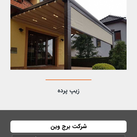
زیپ پرده
شرکت برج وین