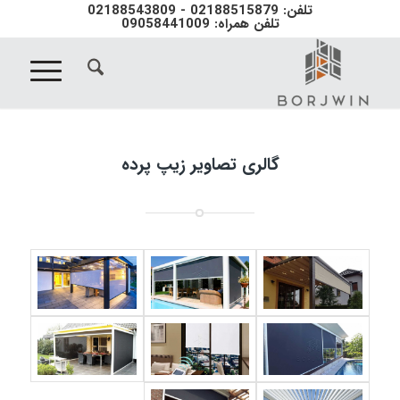
تلفن: 02188515879 - 02188543809
تلفن همراه: 09058441009
گالری تصاویر زیپ پرده