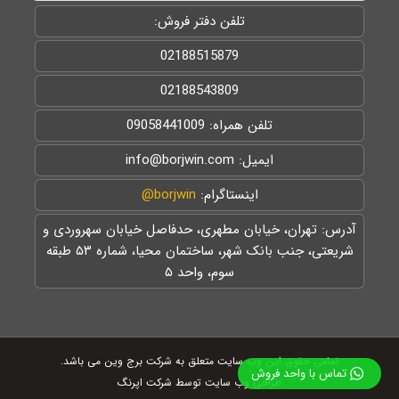
تلفن دفتر فروش:
02188515879
02188543809
تلفن همراه: 09058441009
ایمیل: info@borjwin.com
اینستاگرام:
borjwin@
آدرس: تهران، خیابان مطهری، حدفاصل خیابان سهروردی و
شریعتی، جنب بانک شهر، ساختمان محیا، شماره ۵۳ طبقه
سوم، واحد ۵
تمامی حقوق این وب سایت متعلق به شرکت برج وین می باشد.
تماس با واحد فروش
طراحی وب سایت توسط شرکت اپرنگ