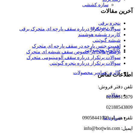
سازه کششی
آخرین مقالات
پنجره برقی
زیپ پرده
سوالات پرتکرار درباره سقف پارچه ای متحرک برقی
کاربرد شیشه هوشمند
شیشه گیوتینی
اهمیت جنس پارچه در سقف پارچه ای متحرک
کاتالوگ محصولات
پرسش هایی در خصوص سقف شیشه ای متحرک
سوالات پرتکرار درباره سقف آلومینیومی متحرک
سوالات پرتکرار درباره پنجره گیوتینی
گالری تصاویر محصولات
اطلاعات تماس
تلفن دفتر فروش:
مقالات
02188515879
02188543809
درباره ما
تلفن همراه: 09058441009
ایمیل: info@borjwin.com