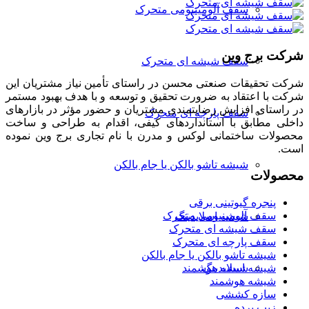
سقف آلومینیومی متحرک
شرکت برج وین
سقف شیشه ای متحرک
شرکت تحقیقات صنعتی محسن در راستای تأمين نياز مشتريان اين
شركت با اعتقاد به ضرورت تحقيق و توسعه و با هدف بهبود مستمر
در راستای افزايش رضايتمندی مشتريان و حضور مؤثر در بازارهای
سقف پارچه ای متحرک
داخلی مطابق با استانداردهای کیفی، اقدام به طراحی و ساخت
محصولات ساختمانی لوکس و مدرن با نام تجاری برج وین نموده
است.
شیشه تاشو بالکن یا جام بالکن
محصولات
پنجره گیوتینی برقی
سقف آلومینیومی متحرک
شیشه اسلایدینگ
سقف شیشه ای متحرک
سقف پارچه ای متحرک
شیشه تاشو بالکن یا جام بالکن
شیشه هوشمند
شیشه اسلایدینگ
شیشه هوشمند
سازه کششی
زیپ پرده