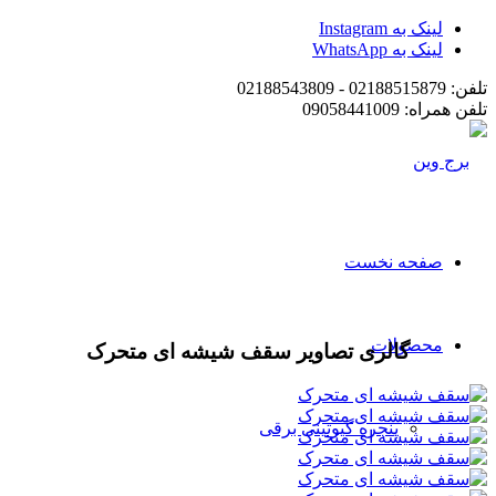
لینک به Instagram
لینک به WhatsApp
تلفن: 02188515879 - 02188543809
تلفن همراه: 09058441009
صفحه نخست
محصولات
گالری تصاویر سقف شیشه ای متحرک
پنجره گیوتینی برقی