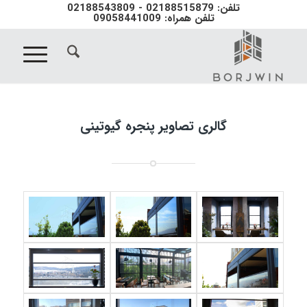
تلفن: 02188515879 - 02188543809
تلفن همراه: 09058441009
گالری تصاویر پنجره گیوتینی