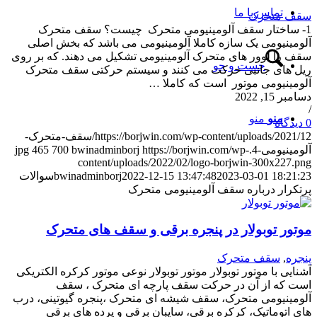
تماس با ما
سقف متحرک
1- ساختار سقف آلومینیومی متحرک چیست؟ سقف متحرک
آلومینیومی یک سازه کاملا آلومینیومی می باشد که بخش اصلی
سقف را لوور های متحرک آلومینیومی تشکیل می دهند. که بر روی
جست و جو
ریل های جانبی حرکت می کنند و سیستم حرکتی سقف متحرک
آلومینیومی موتور است که کاملا …
دسامبر 15, 2022
/
منو
منو
0 دیدگاه
https://borjwin.com/wp-content/uploads/2021/12/سقف-متحرک-
آلومینیومی-4.jpg
https://borjwin.com/wp-
bwinadminborj
700
465
content/uploads/2022/02/logo-borjwin-300x227.png
2023-03-01 18:21:23
2022-12-15 13:47:48
bwinadminborj
سوالات
پرتکرار درباره سقف آلومینیومی متحرک
موتور توبولار در پنجره برقی و سقف های متحرک
پنجره
,
سقف متحرک
آشنایی با موتور توبولار موتور توبولار نوعی موتور کرکره الکتریکی
است که از آن در حرکت سقف پارچه ای متحرک ، سقف
آلومینیومی متحرک، سقف شیشه ای متحرک ،پنجره گیوتینی، درب
های اتوماتیک، کرکره برقی، سایبان برقی و پرده های برقی