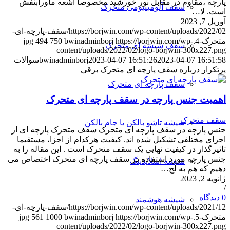
پارچه ،مقاوم در مقابل نور خورشید مخصوصا اشعه ماورابنفش
سقف آلومینیومی متحرک
است. لا…
آوریل 7, 2023
https://borjwin.com/wp-content/uploads/2022/02/سقف-پارچه-ای-
متحرک-4.jpg
https://borjwin.com/wp-
bwinadminborj
750
494
سقف شیشه ای متحرک
content/uploads/2022/02/logo-borjwin-300x227.png
2023-04-07 16:51:58
2023-04-07 16:51:26
bwinadminborj
سوالات
پرتکرار درباره سقف پارچه ای متحرک برقی
سقف پارچه ای متحرک
اهمیت جنس پارچه در سقف پارچه ای متحرک
سقف متحرک
شیشه تاشو بالکن یا جام بالکن
جنس پارچه در سقف پارچه ای متحرک سقف متحرک پارچه ای از
اجزای مختلفی تشکیل شده اند. کیفیت هرکدام از اجزا، مستقیما
تاثیرگذار در کیفیت نهایی یک سقف متحرک است . این مقاله را به
جنس پارچه مورد استفاده در سقف پارچه ای متحرک اختصاص می
شیشه اسلایدینگ
دهیم که هم به لح…
ژانویه 2, 2023
/
0 دیدگاه
شیشه هوشمند
https://borjwin.com/wp-content/uploads/2021/12/سقف-پارچه-ای-
متحرک-5.jpg
https://borjwin.com/wp-
bwinadminborj
1000
561
content/uploads/2022/02/logo-borjwin-300x227.png