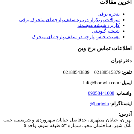
آخرین مقالات
پنجره برقی
سوالات پرتکرار درباره سقف پارچه ای متحرک برقی
کاربرد شیشه هوشمند
شیشه گیوتینی
اهمیت جنس پارچه در سقف پارچه ای متحرک
اطلاعات تماس برج وین
دفتر تهران
تلفن
: 02188515879 – 02188543809
ایمیل
: info@borjwin.com
واتساپ
:
09058441008
اینستاگرام
:
borjwin@
آدرس
:
تهران، خیابان مطهری، حدفاصل خیابان سهروردی و شریعتی، جنب
بانک شهر، ساختمان محیا، شماره ۵۳ طبقه سوم، واحد ۵