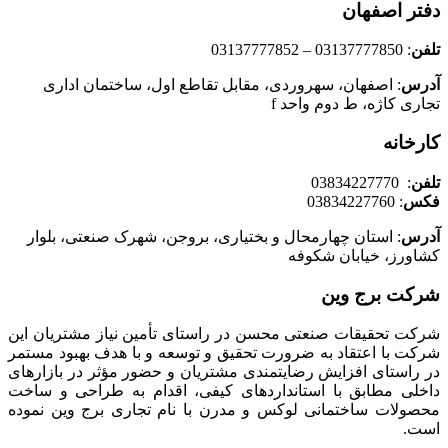
دفتر اصفهان
تلفن
: 03137777850 – 03137777852
آدرس
: اصفهان، سهروردی، مقابل تقاطع اول، ساختمان اداری
تجاری کاژه، ط دوم واحد f
کارخانه
تلفن
: 03834227770
فکس
: 03834227760
آدرس
: استان چهارمحال و بختیاری، بروجن، شهرک صنعتی، بلوار
کشاورز، خیابان شکوفه
شرکت برج وین
شرکت تحقیقات صنعتی محسن در راستای تأمين نياز مشتريان اين
شركت با اعتقاد به ضرورت تحقيق و توسعه و با هدف بهبود مستمر
در راستای افزايش رضايتمندی مشتريان و حضور مؤثر در بازارهای
داخلی مطابق با استانداردهای کیفی، اقدام به طراحی و ساخت
محصولات ساختمانی لوکس و مدرن با نام تجاری برج وین نموده
است.