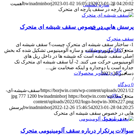
2023-01-28 04:20:02
2023-01-02 16:05:19
bwinadminborj
اهمیت
سازه کششی
جنس پارچه در سقف پارچه ای متحرک
پرسش هایی در خصوص سقف شیشه ای متحرک
زیپ پرده
سقف متحرک
1- ساختار سقف شیشه ای متحرک چیست؟ سقف شیشه ای
کاتالوگ محصولات
متحرک از موتور و شیشه و سازه آلومینیومی تشکیل شده که بخش
اصلی سقف، شیشه است که شیشه ها در داخل ریل های
آلومینیومی حرکت می کنند. 2- آیا سقف شیشه ای متحرک تک
جداره است یا دوجداره و اینکه ضخامت ش…
گالری تصاویر محصولات
دسامبر 26, 2022
/
0 دیدگاه
https://borjwin.com/wp-content/uploads/2021/12/سقف-شیشه-ای-
مقالات
متحرک-6.jpg
https://borjwin.com/wp-
bwinadminborj
1200
777
content/uploads/2022/02/logo-borjwin-300x227.png
2023-01-28 04:20:25
2022-12-26 15:46:54
bwinadminborj
پرسش
هایی در خصوص سقف شیشه ای متحرک
درباره ما
سوالات پرتکرار درباره سقف آلومینیومی متحرک