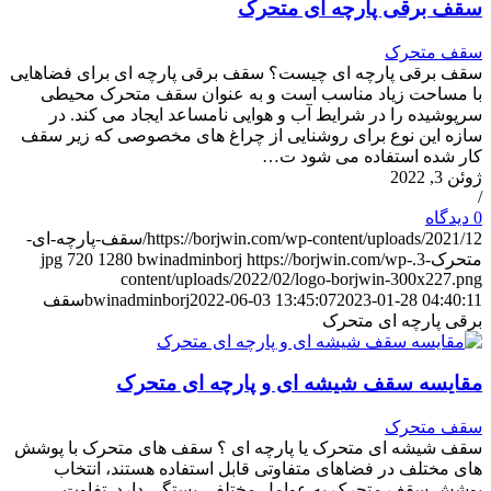
سقف برقی پارچه ای متحرک
سقف متحرک
سقف برقی پارچه ای چیست؟ سقف برقی پارچه ای برای فضاهایی
با مساحت زیاد مناسب است و به عنوان سقف متحرک محیطی
سرپوشیده را در شرایط آب و هوایی نامساعد ایجاد می کند. در
سازه این نوع برای روشنایی از چراغ های مخصوصی که زیر سقف
کار شده استفاده می شود ت…
ژوئن 3, 2022
/
0 دیدگاه
https://borjwin.com/wp-content/uploads/2021/12/سقف-پارچه-ای-
متحرک-3.jpg
https://borjwin.com/wp-
bwinadminborj
1280
720
content/uploads/2022/02/logo-borjwin-300x227.png
2023-01-28 04:40:11
2022-06-03 13:45:07
bwinadminborj
سقف
برقی پارچه ای متحرک
مقایسه سقف شیشه ای و پارچه ای متحرک
سقف متحرک
سقف شیشه ای متحرک یا پارچه ای ؟ سقف های متحرک با پوشش
های مختلف در فضاهای متفاوتی قابل استفاده هستند، انتخاب
پوشش سقف متحرک به عوامل مختلفی بستگی دارد. تفاوت