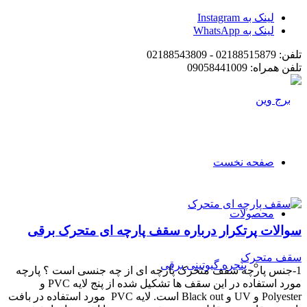
لینک به Instagram
لینک به WhatsApp
تلفن: 02188515879 - 02188543809
تلفن همراه: 09058441009
صفحه نخست
محصولات
سوالات پرتکرار درباره سقف پارچه ای متحرک برقی
سقف متحرک
پنجره گیوتینی برقی
1-جنس پارچه سقف متحرک پارچه ای از چه جنسی است ؟ پارچه
مورد استفاده در این سقف ها تشکیل شده از پنج لایه PVC و
Polyester و UV و Black out است. لایه PVC مورد استفاده در بافت