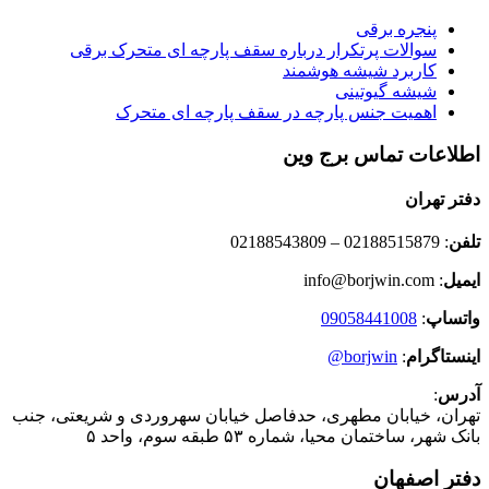
پنجره برقی
سوالات پرتکرار درباره سقف پارچه ای متحرک برقی
کاربرد شیشه هوشمند
شیشه گیوتینی
اهمیت جنس پارچه در سقف پارچه ای متحرک
اطلاعات تماس برج وین
دفتر تهران
تلفن
: 02188515879 – 02188543809
ایمیل
: info@borjwin.com
واتساپ
:
09058441008
اینستاگرام
:
borjwin@
آدرس
:
تهران، خیابان مطهری، حدفاصل خیابان سهروردی و شریعتی، جنب
بانک شهر، ساختمان محیا، شماره ۵۳ طبقه سوم، واحد ۵
دفتر اصفهان