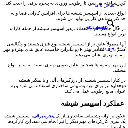
کن) شناخته می شود تا رطوبت ورودی به پنجره برقی را جذب کند.
تماس با ما
انواع جدیدی از اسپیسر شیشه ها برای افزایش کارایی فضا و به
حداکثر رساندن کارآیی تولید می شوند.
جست و جو
در حال حاضر، انواع انعطاف پذیر اسپیسر شیشه از جمله کارآمد
ترین انواع هستند.
آنها معمولاً عایق تر از اسپیسر شیشه نوع فلزی هستند و چگالشی
منو
منو
کمتر دارند، مقادیر بهتر R (و بنابراین خاصیت عایق بندی بهتر) و مهر
و موم بهتری نشان می دهند.
این مهر و موم ها همچنین عایق صوتی بهتری نسبت به سایر انواع
هستند.
در کنار اسپیسر شیشه، از درزگیرهای آلی و یا نمگیر
شیشه
دوجداره
نیز برای تهیه پشتیبانی ساختاری استفاده می شود و به
عنوان مانع رطوبت عمل می کنند.
عملکرد اسپیسر شیشه
علاوه بر ارائه پشتیبانی ساختاری از یک
پنجره برقی
، اسپیسر شیشه
یک سری کارکردهای مهم دیگر را نیز انجام می دهد. این کارکردها
عبارتند از: