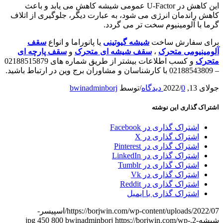
این کاهش در U-Factor عمومی شیشه کاهش می یابد و باعث
کاهش راندمان انرژی می شود، به عبارت دیگر، جلوگیری از اتلاف
گرما با آلومینیوم سخت تر می گردد.
برای سفارش ساخت
شیشه گیوتینی
یا پانوراما و انواع
سقف
آلومینیومی متحرک
،
سقف شیشه ای متحرک
و
سقف پارچه ای
متحرک
و کسب اطلاعات بیشتر از طریق شماره های 02188515879
– 02188543809 با کارشناسان و مشاوران برج وین در ارتباط باشید.
جولای 13, 2022
0 دیدگاه
/
/
توسط
bwinadminborj
اشتراک گذاری این نوشته
اشتراک گذاری در Facebook
اشتراک گذاری در X
اشتراک گذاری در Pinterest
اشتراک گذاری در LinkedIn
اشتراک گذاری در Tumblr
اشتراک گذاری در Vk
اشتراک گذاری در Reddit
اشتراک گذاری با ایمیل
https://borjwin.com/wp-content/uploads/2022/07/اسپیسر-
شیشه-2.jpg
https://borjwin.com/wp-
bwinadminborj
800
450