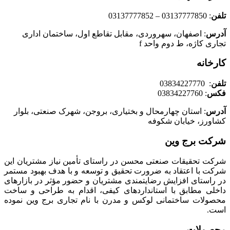
تلفن
: 03137777850 – 03137777852
آدرس
: اصفهان، سهروردی، مقابل تقاطع اول، ساختمان اداری
تجاری کاژه، ط دوم واحد f
کارخانه
تلفن
: 03834227770
فکس
: 03834227760
آدرس
: استان چهارمحال و بختیاری، بروجن، شهرک صنعتی، بلوار
کشاورز، خیابان شکوفه
شرکت برج وین
شرکت تحقیقات صنعتی محسن در راستای تأمين نياز مشتريان اين
شركت با اعتقاد به ضرورت تحقيق و توسعه و با هدف بهبود مستمر
در راستای افزايش رضايتمندی مشتريان و حضور مؤثر در بازارهای
داخلی مطابق با استانداردهای کیفی، اقدام به طراحی و ساخت
محصولات ساختمانی لوکس و مدرن با نام تجاری برج وین نموده
است.
محصولات