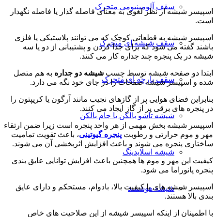
سقف آلومینیومی متحرک
اسپیسر شیشه از نظر لغوی به معنای فاصله گذار یا فاصله نگهدار
است.
اسپیسر شیشه به قطعاتی کوچک که می توانند پلاستیکی یا فلزی
سقف شیشه ای متحرک
باشند گفته می شود که برای جدا کردن و پشتیبانی از دو یا سه
شیشه در یک پنجره چند جداره کار می کنند.
ابتدا دو صفحه شیشه توسط چسب
شیشه دو جداره
به هم متصل
سقف پارچه ای متحرک
شده و اسپیسر شیشه صفحات را در جای خود نگه می دارد.
بنابراین فضای هوایی پر از گازهای نجیب مانند آرگون یا کریپتون را
در پنجره های برقی پر از گاز ایجاد می کنند.
شیشه تاشو بالکن یا جام بالکن
اسپیسر شیشه بخش مهمی از هر واحد پنجره است زیرا ضمن ارتقاء
مهر و موم حرارتی و رطوبت
پنجره گیوتینی
، باعث تقویت تمامیت
ساختاری پنجره می شوند و باعث افزایش اثربخشی آن می شوند.
شیشه اسلایدینگ
کیفیت این مهر و موم ها همچنین باعث افزایش توانایی عایق بندی
پنجره پانوراما می شود.
اسپیسر شیشه های با کیفیت بالا، بادوام، مستحکم و دارای عایق
شیشه هوشمند
بندی بالا هستند.
با اطمینان از اینكه اسپیسر شیشه از این صلاحیت های خاص