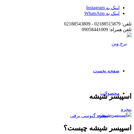
لینک به Instagram
لینک به WhatsApp
تلفن: 02188515879 - 02188543809
تلفن همراه: 09058441009
صفحه نخست
محصولات
اسپیسر شیشه
پنجره
پنجره گیوتینی برقی
اسپیسر شیشه چیست؟