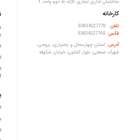
ساختمان اداری تجاری کاژه، ط دوم واحد f
کارخانه
ق
تلفن
: 03834227770
ی
فکس
: 03834227760
ب
آدرس
: استان چهارمحال و بختیاری، بروجن،
۷۵ درصد از آلومینیوم
شهرک صنعتی، بلوار کشاورز، خیابان شکوفه
ا
آ
ب
ا
ب
است