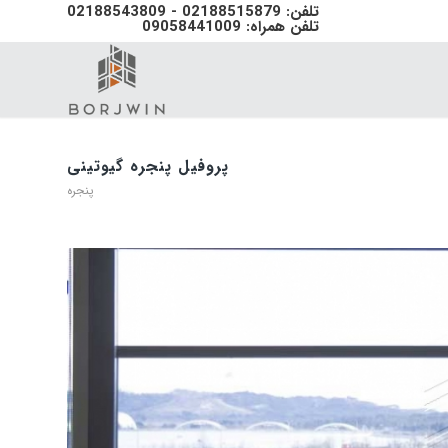
تلفن: 02188515879 - 02188543809
تلفن همراه: 09058441009
پروفیل پنجره گیوتینی
پنجره