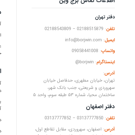
اطلاعات تماس برج وین
م
دفتر تهران
آ
تلفن
: 02188515879 – 02188543809
ا
ایمیل
: info@borjwin.com
ع
واتساپ
:
09058441008
خ
اینستاگرام
:
borjwin@
ا
آدرس
:
تهران، خیابان مطهری، حدفاصل خیابان
آ
سهروردی و شریعتی، جنب بانک شهر،
د
ساختمان محیا، شماره ۵۳ طبقه سوم، واحد ۵
ب
دفتر اصفهان
آ
تلفن
: 03137777850 – 03137777852
در
آدرس
: اصفهان، سهروردی، مقابل تقاطع اول،
د